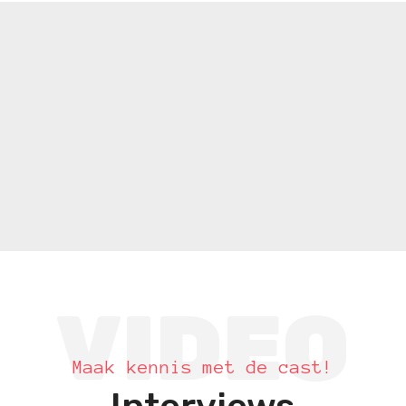
VIDEO
Maak kennis met de cast!
Interviews
sprookjesfiguren
Naast het illustere viertal Shrek, Ezel, Fiona en
Farquaad, werd onze sprookjeswereld bewoont door
vele andere bijzondere figuren. Maak kennis met
onze sprookjesfiguren!