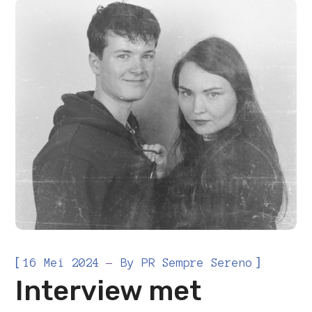
[
]
16 Mei 2024
By
PR Sempre Sereno
Interview met